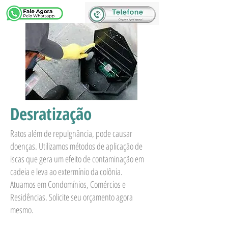
O
U
Desratização
Ratos além de repulgnância, pode causar
doenças. Utilizamos métodos de aplicação de
iscas que gera um efeito de contaminação em
cadeia e leva ao extermínio da colônia.
Atuamos em Condomínios, Comércios e
Residências. Solicite seu orçamento agora
mesmo.